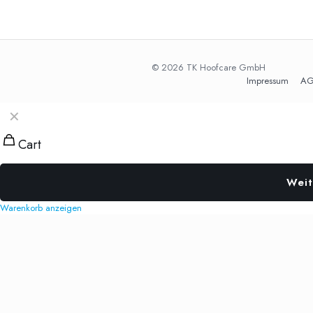
© 2026 TK Hoofcare GmbH
Impressum
AG
✕
Cart
Weit
Warenkorb anzeigen