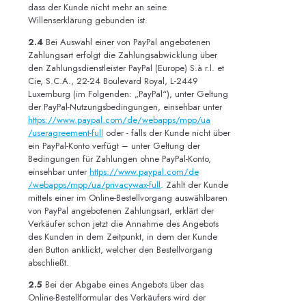
dass der Kunde nicht mehr an seine
Willenserklärung gebunden ist.
2.4
Bei Auswahl einer von PayPal angebotenen
Zahlungsart erfolgt die Zahlungsabwicklung über
den Zahlungsdienstleister PayPal (Europe) S.à r.l. et
Cie, S.C.A., 22-24 Boulevard Royal, L-2449
Luxemburg (im Folgenden: „PayPal“), unter Geltung
der PayPal-Nutzungsbedingungen, einsehbar unter
https://www.paypal.com
/de
/webapps
/mpp
/ua
/useragreement-full
oder - falls der Kunde nicht über
ein PayPal-Konto verfügt – unter Geltung der
Bedingungen für Zahlungen ohne PayPal-Konto,
einsehbar unter
https://www.paypal.com
/de
/webapps
/mpp
/ua
/privacywax-full
. Zahlt der Kunde
mittels einer im Online-Bestellvorgang auswählbaren
von PayPal angebotenen Zahlungsart, erklärt der
Verkäufer schon jetzt die Annahme des Angebots
des Kunden in dem Zeitpunkt, in dem der Kunde
den Button anklickt, welcher den Bestellvorgang
abschließt.
2.5
Bei der Abgabe eines Angebots über das
Online-Bestellformular des Verkäufers wird der