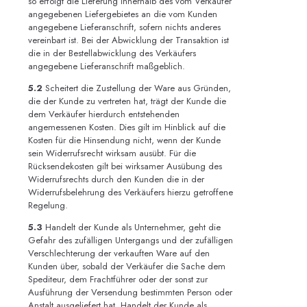
so erfolgt die Lieferung innerhalb des vom Verkäufer
angegebenen Liefergebietes an die vom Kunden
angegebene Lieferanschrift, sofern nichts anderes
vereinbart ist. Bei der Abwicklung der Transaktion ist
die in der Bestellabwicklung des Verkäufers
angegebene Lieferanschrift maßgeblich.
5.2
Scheitert die Zustellung der Ware aus Gründen,
die der Kunde zu vertreten hat, trägt der Kunde die
dem Verkäufer hierdurch entstehenden
angemessenen Kosten. Dies gilt im Hinblick auf die
Kosten für die Hinsendung nicht, wenn der Kunde
sein Widerrufsrecht wirksam ausübt. Für die
Rücksendekosten gilt bei wirksamer Ausübung des
Widerrufsrechts durch den Kunden die in der
Widerrufsbelehrung des Verkäufers hierzu getroffene
Regelung.
5.3
Handelt der Kunde als Unternehmer, geht die
Gefahr des zufälligen Untergangs und der zufälligen
Verschlechterung der verkauften Ware auf den
Kunden über, sobald der Verkäufer die Sache dem
Spediteur, dem Frachtführer oder der sonst zur
Ausführung der Versendung bestimmten Person oder
Anstalt ausgeliefert hat. Handelt der Kunde als