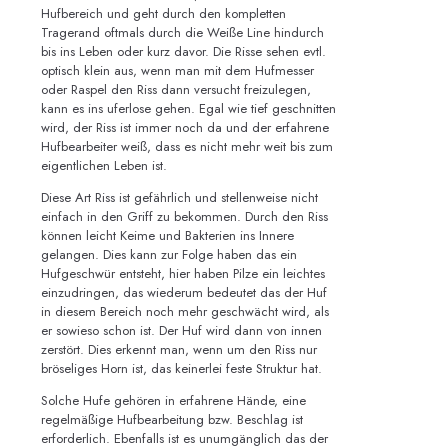
Hufbereich und geht durch den kompletten
Tragerand oftmals durch die Weiße Line hindurch
bis ins Leben oder kurz davor. Die Risse sehen evtl.
optisch klein aus, wenn man mit dem Hufmesser
oder Raspel den Riss dann versucht freizulegen,
kann es ins uferlose gehen. Egal wie tief geschnitten
wird, der Riss ist immer noch da und der erfahrene
Hufbearbeiter weiß, dass es nicht mehr weit bis zum
eigentlichen Leben ist.
Diese Art Riss ist gefährlich und stellenweise nicht
einfach in den Griff zu bekommen. Durch den Riss
können leicht Keime und Bakterien ins Innere
gelangen. Dies kann zur Folge haben das ein
Hufgeschwür entsteht, hier haben Pilze ein leichtes
einzudringen, das wiederum bedeutet das der Huf
in diesem Bereich noch mehr geschwächt wird, als
er sowieso schon ist. Der Huf wird dann von innen
zerstört. Dies erkennt man, wenn um den Riss nur
bröseliges Horn ist, das keinerlei feste Struktur hat.
Solche Hufe gehören in erfahrene Hände, eine
regelmäßige Hufbearbeitung bzw. Beschlag ist
erforderlich. Ebenfalls ist es unumgänglich das der