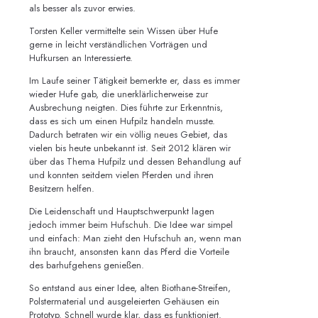
als besser als zuvor erwies.
Torsten Keller vermittelte sein Wissen über Hufe
gerne in leicht verständlichen Vorträgen und
Hufkursen an Interessierte.
Im Laufe seiner Tätigkeit bemerkte er, dass es immer
wieder Hufe gab, die unerklärlicherweise zur
Ausbrechung neigten. Dies führte zur Erkenntnis,
dass es sich um einen Hufpilz handeln musste.
Dadurch betraten wir ein völlig neues Gebiet, das
vielen bis heute unbekannt ist. Seit 2012 klären wir
über das Thema Hufpilz und dessen Behandlung auf
und konnten seitdem vielen Pferden und ihren
Besitzern helfen.
Die Leidenschaft und Hauptschwerpunkt lagen
jedoch immer beim Hufschuh. Die Idee war simpel
und einfach: Man zieht den Hufschuh an, wenn man
ihn braucht, ansonsten kann das Pferd die Vorteile
des barhufgehens genießen.
So entstand aus einer Idee, alten Biothane-Streifen,
Polstermaterial und ausgeleierten Gehäusen ein
Prototyp. Schnell wurde klar, dass es funktioniert.