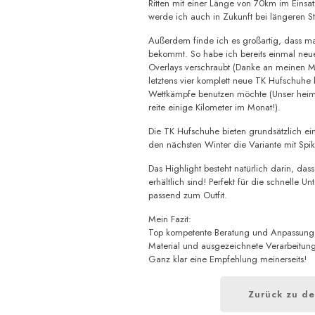
Ritten mit einer Länge von 70km im Einsat
werde ich auch in Zukunft bei längeren S
Außerdem finde ich es großartig, dass ma
bekommt. So habe ich bereits einmal neue
Overlays verschraubt (Danke an meinen M
letztens vier komplett neue TK Hufschuhe b
Wettkämpfe benutzen möchte (Unser heimi
reite einige Kilometer im Monat!).
Die TK Hufschuhe bieten grundsätzlich ei
den nächsten Winter die Variante mit Spi
Das Highlight besteht natürlich darin, das
erhältlich sind! Perfekt für die schnelle 
passend zum Outfit.
Mein Fazit:
Top kompetente Beratung und Anpassung, 
Material und ausgezeichnete Verarbeitung.
Ganz klar eine Empfehlung meinerseits!
Zurück zu de