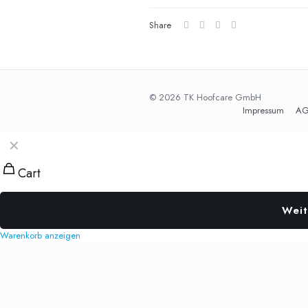
Share
© 2026 TK Hoofcare GmbH
Impressum
AG
✕
Cart
Weit
Warenkorb anzeigen