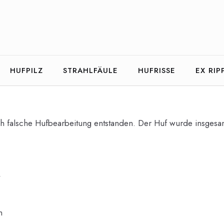
HUFPILZ
STRAHLFÄULE
HUFRISSE
EX RIP
rch falsche Hufbearbeitung entstanden. Der Huf wurde insgesam
t
m