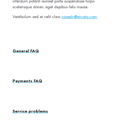
interdum potenti laoreet porta suspendisse turpis
scelerisque donec eget dapibus felis massa.
Vestibulum sed at velit class
noreply@envato.com
.
General FAQ
Payments FAQ
Service problems