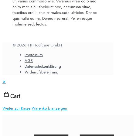
Et, varius commodo wisi. Vivamus vitae odio nec
enim metus eu tincidunt nec, accumsan vitae,
faucibus orci luctus et malesuada ultricies. Donec
quis nulla eu mi. Donec nec erat. Pellentesque
molestie sed, lectus.
© 2026 TK Hoofcare GmbH
Impressum
AGB
Datenschutzerklärung
Widerrufsbelehrung
✕
Cart
Weiter zur Kasse
Warenkorb anzeigen