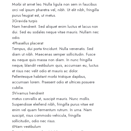
Morbi sit amet leo. Nulla ligula non sem in faucibus
orci vel ipsum pharetra vel, nibh. Ut elit nibh, fringilla
purus feugiat est, ut metus.
3
Gravida turpis
Nam hendrerit. Sed aliquet enim luctus et lacus non
dui. Sed eu sodales neque vitae mauris. Nullam nec
odio.
4
Phasellus placerat
Tempus, dui porta tincidunt. Nulla venenatis. Sed
diam ut nibh. Maecenas semper sollicitudin. Fusce
eu neque quis massa non diam. In nunc fringilla
neque, blandit vestibulum quis, accumsan eu, luctus
et risus nec velit odio et mauris ac dolor.
Pellentesque habitant morbi tristique dapibus,
accumsan lorem. Praesent odio et ultrices posuere
cubilia.
5
Vivamus hendrerit
metus convallis at, suscipit mauris. Nunc mollis.
Suspendisse eleifend nibh, fringilla purus vitae est
enim vel quam fermentum rutrum. In urna. Nam
suscipit, risus commodo vehicula, fringilla
sollicitudin, odio nec risus.
6
Nam vestibulum