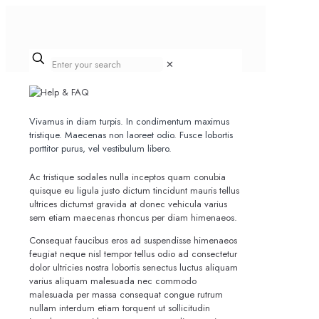
✕
Vivamus in diam turpis. In condimentum maximus
tristique. Maecenas non laoreet odio. Fusce lobortis
porttitor purus, vel vestibulum libero.
Ac tristique sodales nulla inceptos quam conubia
quisque eu ligula justo dictum tincidunt mauris tellus
ultrices dictumst gravida at donec vehicula varius
sem etiam maecenas rhoncus per diam himenaeos.
Consequat faucibus eros ad suspendisse himenaeos
feugiat neque nisl tempor tellus odio ad consectetur
dolor ultricies nostra lobortis senectus luctus aliquam
varius aliquam malesuada nec commodo
malesuada per massa consequat congue rutrum
nullam interdum etiam torquent ut sollicitudin