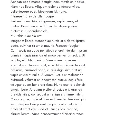
Aenean pede massa, feugiat nec, mattis et, neque.
Nam nec libero. Aliquam dolor ac tempor vitae,
pellentesque eget, bibendum id, nunc.
4
Praesent gravida ullamcorper
Sed eu lorem. Morbi dignissim, sapien eros, ut
metus. Donec eu eros. In hac habitasse platea
dictumst. Suspendisse elit.
5
Curabitur lacinia erat
Integer at libero. Aenean ac turpis at nibh vel ipsum
pede, pulvinar sit amet mauris. Praesent feugiat.
Cum sociis natoque penatibus et orci interdum ipsum
primis in turpis gravida ullamcorper varius lectus. Ut
sagittis, elit. Nam enim. Nam ullamcorper nec,
suscipit erat. In viverra et, eros. Quisque sed laoreet
nisl risus, euismod pede, cursus dignissim erat ut
turpis et wisi at nulla. Aliquam luctus et malesuada
euismod, volutpat at, accumsan cursus lectus felis,
volutpat quam hendrerit risus. Nunc erat id dolor sit
amet, libero. Aliquam eleifend lectus elit, gravida
gravida vitae, consequat urna ligula sit amet nibh.
Cras congue, turpis et ultrices libero facilisis dui quis
sem. Suspendisse potenti. In purus sit amet ipsum
dolor sit amet erat. Sed et ultrices posuere sed,
aliquet lorem. Nunc consectetuer adipiscing tortor,