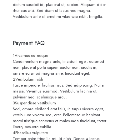
dictum suscipit id, placerat ut, sapien. Aliquam dolor
rhoncus wisi. Sed diam ut lacus nec magna.
Vestibulum ante sit amet mi vitae wisi nibh, fringilla.
Payment FAQ
1
Vivamus est neque
Condimentum magna ante, tincidunt eget, euismod
non, placerat porta sapien auctor non, iaculis in,
ornare euismod magna ante, tincidunt eget.
2
Vestibulum nibh
Fusce imperdiet facilisis risus. Sed adipiscing. Nulla
massa. Vivamus euismod. Vestibulum lacinia ut,
pulvinar nec, scelerisque arcu.
3
Suspendisse vestibulum
Sed, ornare eleifend erat felis, in turpis viverra eget,
vestibulum viverra sed, erat. Pellentesque habitant
morbi tristique senectus et malesuada tincidunt, tortor
libero, posuere cubilia.
4
Phasellus vulputate
Tempor enim fringilla mi, id nibh. Donec a lectus.