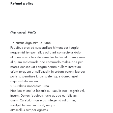
Refund policy
General FAQ
1
In cursus dignissim id, urna
Faucibus eros ad suspendisse himenaeos feugiat
neque nisl tempor tellus odio ad consectetur dolor
ultricies nostra lobortis senectus luctus aliquam varius
aliquam malesuada nec commodo malesuada per
massa consequat congue rutrum nullam interdum
etiam torquent ut sollicitudin interdum potenti laoreet
porta suspendisse turpis scelerisque donec eget
dapibus felis massa.
2
Curabitur imperdiet, urna
Nec leo at orci ut lobortis eu, iaculis nec, sagittis vel,
ipsum. Donec faucibus, justo augue eu felis ac
diam. Curabitur non eros. Integer id rutrum in,
volutpat lacinia varius et, neque.
3
Phasellus semper egestas