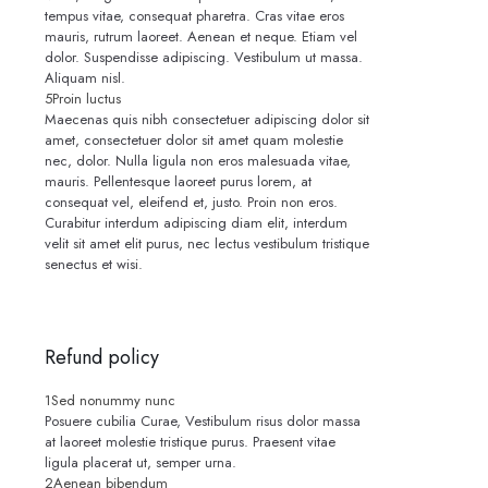
tempus vitae, consequat pharetra. Cras vitae eros
mauris, rutrum laoreet. Aenean et neque. Etiam vel
dolor. Suspendisse adipiscing. Vestibulum ut massa.
Aliquam nisl.
5
Proin luctus
Maecenas quis nibh consectetuer adipiscing dolor sit
amet, consectetuer dolor sit amet quam molestie
nec, dolor. Nulla ligula non eros malesuada vitae,
mauris. Pellentesque laoreet purus lorem, at
consequat vel, eleifend et, justo. Proin non eros.
Curabitur interdum adipiscing diam elit, interdum
velit sit amet elit purus, nec lectus vestibulum tristique
senectus et wisi.
Refund policy
1
Sed nonummy nunc
Posuere cubilia Curae, Vestibulum risus dolor massa
at laoreet molestie tristique purus. Praesent vitae
ligula placerat ut, semper urna.
2
Aenean bibendum