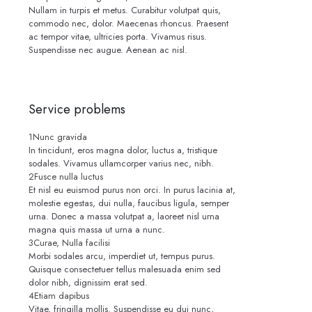
Nullam in turpis et metus. Curabitur volutpat quis,
commodo nec, dolor. Maecenas rhoncus. Praesent
ac tempor vitae, ultricies porta. Vivamus risus.
Suspendisse nec augue. Aenean ac nisl.
Service problems
1
Nunc gravida
In tincidunt, eros magna dolor, luctus a, tristique
sodales. Vivamus ullamcorper varius nec, nibh.
2
Fusce nulla luctus
Et nisl eu euismod purus non orci. In purus lacinia at,
molestie egestas, dui nulla, faucibus ligula, semper
urna. Donec a massa volutpat a, laoreet nisl urna
magna quis massa ut urna a nunc.
3
Curae, Nulla facilisi
Morbi sodales arcu, imperdiet ut, tempus purus.
Quisque consectetuer tellus malesuada enim sed
dolor nibh, dignissim erat sed.
4
Etiam dapibus
Vitae, fringilla mollis. Suspendisse eu dui nunc,